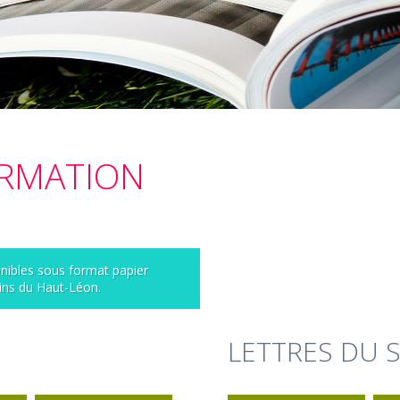
ORMATION
onibles sous format papier
ins du Haut-Léon.
LETTRES DU 