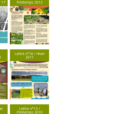
v 17
Printemps 2013
Lettre n°16 / Hiver
2
2011
er
Lettre n°13 /
Printemps 2010