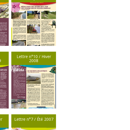
Lettre n°10 / Hiver
9
2008
er
Lettre n°7 / Été 2007