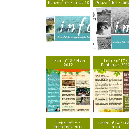
Penzé infos / juillet 18
Penzé Infos / jan
Lettre n°18 / Hiver
Lettre n°17 /
2012
Printemps 201
Lettre n°15 /
Lettre n°14 / Hiv
Printemps 2011
2010