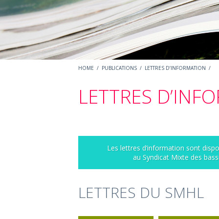
HOME
/
PUBLICATIONS
/
LETTRES D’INFORMATION
/
LETTRES D’INF
Les lettres d’information sont disp
au Syndicat Mixte des bass
LETTRES DU SMHL