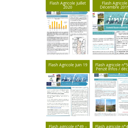
Flash Agricole Juillet
Flash Agricole
2020
Décembre 201
Flash Agricole Juin 19
Flash agricole n°
Penzé infos / déc
Flash agricole n°49 –
Flash agricole n°