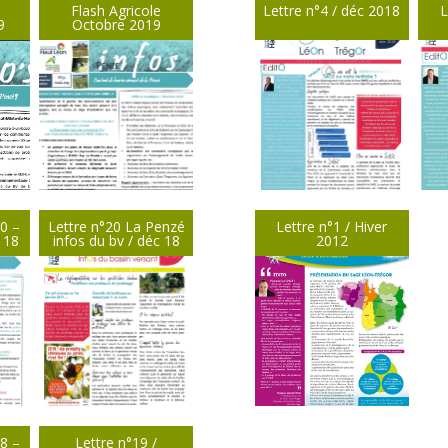
Flash Agricole
Lettre n°4 / déc 2018
L
9
Octobre 2019
50 –
Lettre n°20 La Penzé
Lettre n°1 / Hiver
 18
infos du bv / déc 18
2012
48 –
Lettre n°19 /