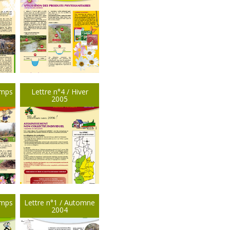
emps
Lettre n°4 / Hiver
2005
emps
Lettre n°1 / Automne
2004