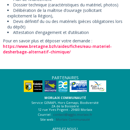
Dossier technique (caractéristiques du matériel, photos)
Délibération de la maîtrise d’ouvrage (sollicitant
explicitement la Région),
Devis définitif du ou des matériels (pièces obligatoires lors
du dépôt)
Attestation d’engagement et d’utilisation
Pour en savoir plus et déposer votre demande :
https://www.bretagne.bzh/aides/fiches/eau-materiel-
desherbage-alternatif-chimique/
PARTENAIRES
MORLAIX COMMUNAUTÉ
Service GEMAPI, Hors Gemapi, Biodiversité
ZA de la Boissière
12 rue Yves Prigent - 29600 Morlaix
Courriel :
contact@agglo.morlaix.fr
Site web :
Morlaix Communauté
APPELEZ-NOUS !